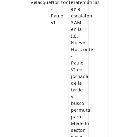
Velasquez
Horizonte
matemáticas
-
en el
Paulo
escalafon
VI
3AM
en la
I.E.
Nuevo
Horizonte
-
Paulo
VI en
jornada
de la
tarde
y
busco
permuta
para
Medellín
sector
sur o