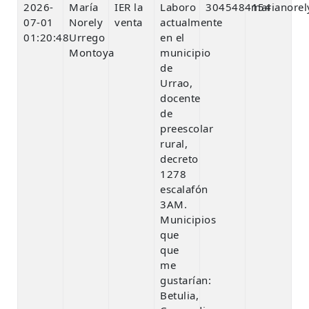
2026-
María
IER la
Laboro
3045484154
marianore
07-01
Norely
venta
actualmente
01:20:48
Urrego
en el
Montoya
municipio
de
Urrao,
docente
de
preescolar
rural,
decreto
1278
escalafón
3AM.
Municipios
que
que
me
gustarían:
Betulia,