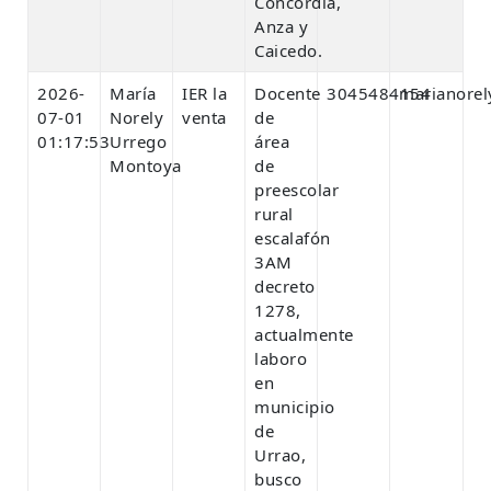
Concordia,
Anza y
Caicedo.
2026-
María
IER la
Docente
3045484154
marianore
07-01
Norely
venta
de
01:17:53
Urrego
área
Montoya
de
preescolar
rural
escalafón
3AM
decreto
1278,
actualmente
laboro
en
municipio
de
Urrao,
busco