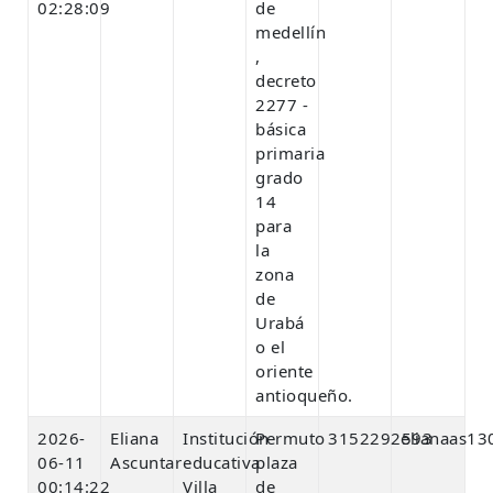
02:28:09
de
medellín
,
decreto
2277 -
básica
primaria
grado
14
para
la
zona
de
Urabá
o el
oriente
antioqueño.
2026-
Eliana
Institución
Permuto
3152292593
elianaas13
06-11
Ascuntar
educativa
plaza
00:14:22
Villa
de