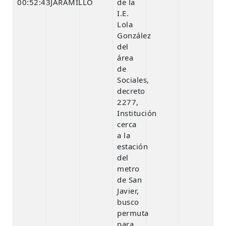
00:52:43
JARAMILLO
de la
I.E.
Lola
González
del
área
de
Sociales,
decreto
2277,
Institución
cerca
a la
estación
del
metro
de San
Javier,
busco
permuta
para