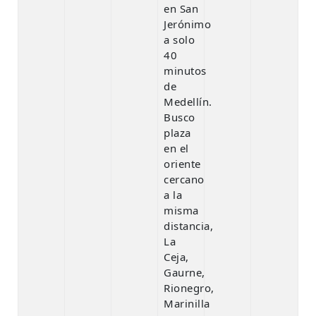
en San
Jerónimo
a solo
40
minutos
de
Medellín.
Busco
plaza
en el
oriente
cercano
a la
misma
distancia,
La
Ceja,
Gaurne,
Rionegro,
Marinilla