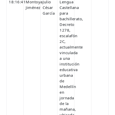
18:16:41
Montoya
Julio
Lengua
Jiménez
César
Castellana
García
para
bachillerato,
Decreto
1278,
escalafón
2C,
actualmente
vinculada
a una
institución
educativa
urbana
de
Medellín
en
jornada
de la
mañana,
ubicada