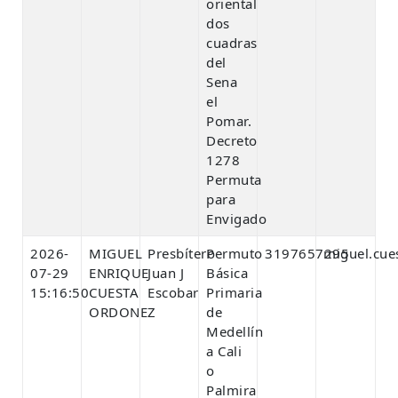
oriental
dos
cuadras
del
Sena
el
Pomar.
Decreto
1278
Permuta
para
Envigado
2026-
MIGUEL
Presbítero
Permuto
3197657295
miguel.cue
07-29
ENRIQUE
Juan J
Básica
15:16:50
CUESTA
Escobar
Primaria
ORDONEZ
de
Medellín
a Cali
o
Palmira