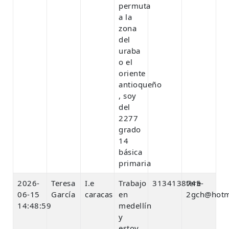
permuta
a la
zona
del
uraba
o el
oriente
antioqueño
, soy
del
2277
grado
14
básica
primaria
2026-
Teresa
I.e
Trabajo
3134138745
tere-
06-15
García
caracas
en
2gch@hotm
14:48:59
medellín
y
estoy