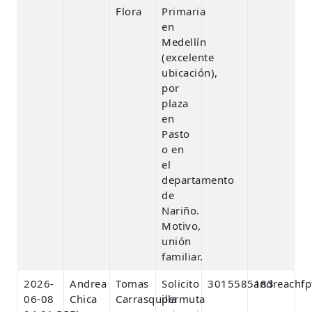
Flora
Primaria
en
Medellín
(excelente
ubicación),
por
plaza
en
Pasto
o en
el
departamento
de
Nariño.
Motivo,
unión
familiar.
2026-
Andrea
Tomas
Solicito
3015585183
andreachf
06-08
Chica
Carrasquilla
permuta