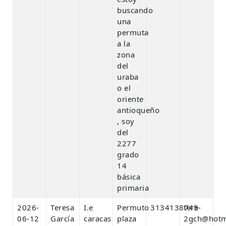
buscando
una
permuta
a la
zona
del
uraba
o el
oriente
antioqueño
, soy
del
2277
grado
14
básica
primaria
2026-
Teresa
I.e
Permuto
3134138745
tere-
06-12
García
caracas
plaza
2gch@hotm