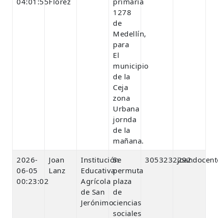
04:01:55
Florez
primaria
1278
de
Medellín,
para
El
municipio
de la
Ceja
zona
Urbana
jornda
de la
mañana.
2026-
Joan
Institución
Se
3053232292
joandocen
06-05
Lanz
Educativa
permuta
00:23:02
Agrícola
plaza
de San
de
Jerónimo
ciencias
sociales