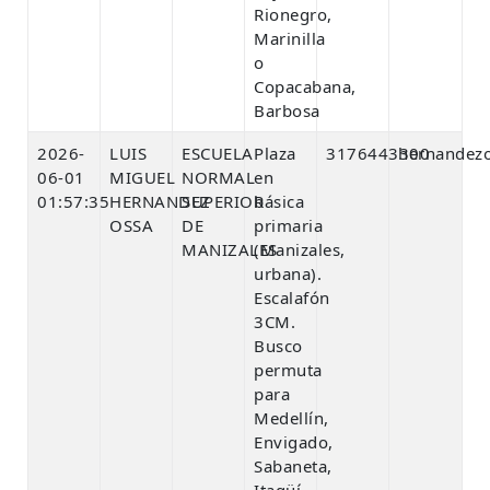
Rionegro,
Marinilla
o
Copacabana,
Barbosa
2026-
LUIS
ESCUELA
Plaza
3176443300
hernandez
06-01
MIGUEL
NORMAL
en
01:57:35
HERNANDEZ
SUPERIOR
básica
OSSA
DE
primaria
MANIZALES
(Manizales,
urbana).
Escalafón
3CM.
Busco
permuta
para
Medellín,
Envigado,
Sabaneta,
Itagüí