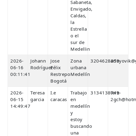
Sabaneta,
Envigado,
Caldas,
la
Estrella
o el
sur de
Medellin
2026-
Johann
Jose
Zona
3204628059
arleyovik@
06-16
Rodríguez
Félix
urbana
00:11:41
Restrepo
Medellín
Bogotá
2026-
Teresa
I.e
Trabajo
3134138745
tere-
06-15
garcia
caracas
en
2gch@hotm
14:49:47
medellín
y
estoy
buscando
una