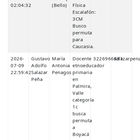
02:04:32
(Bello)
Física
Escalafón:
3CM
Busco
permuta
para
Caucasia.
2026-
Gustavo
María
Docente
3226966831
salazarpen
07-09
Adolfo
Antonia
etnoeducador
22:59:42
Salazar
Penagos
primaria
Peña
en
Palmira,
Valle
categoría
1c
busca
permuta
a
Boyacá