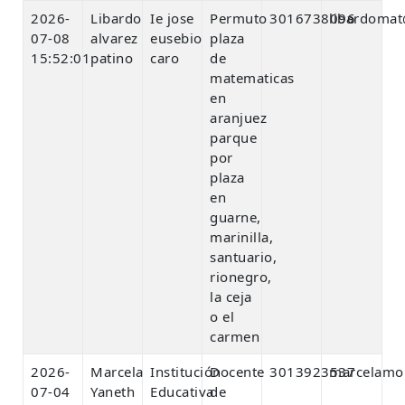
2026-
Libardo
Ie jose
Permuto
3016738096
libardoma
07-08
alvarez
eusebio
plaza
15:52:01
patino
caro
de
matematicas
en
aranjuez
parque
por
plaza
en
guarne,
marinilla,
santuario,
rionegro,
la ceja
o el
carmen
2026-
Marcela
Institución
Docente
3013923537
marcelamo
07-04
Yaneth
Educativa
de