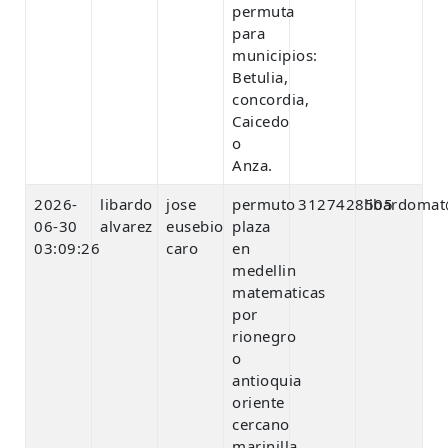
permuta
para
municipios:
Betulia,
concordia,
Caicedo
o
Anza.
2026-
libardo
jose
permuto
3127428505
libardoma
06-30
alvarez
eusebio
plaza
03:09:26
caro
en
medellin
matematicas
por
rionegro
o
antioquia
oriente
cercano
marinilla.