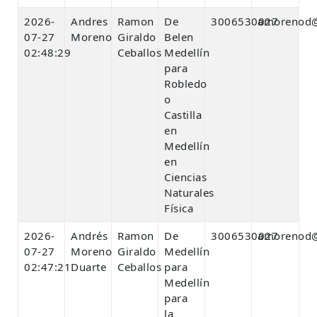
2026-
Andres
Ramon
De
3006530027
amorenod@
07-27
Moreno
Giraldo
Belen
02:48:29
Ceballos
Medellín
para
Robledo
o
Castilla
en
Medellín
en
Ciencias
Naturales
Física
2026-
Andrés
Ramon
De
3006530027
amorenod@
07-27
Moreno
Giraldo
Medellín
02:47:21
Duarte
Ceballos
para
Medellín
para
la