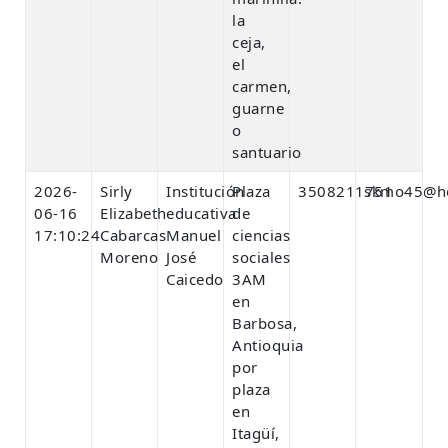
la
ceja,
el
carmen,
guarne
o
santuario
2026-
Sirly
Institución
Plaza
3508211751
skmo45@ho
06-16
Elizabeth
educativa
de
17:10:24
Cabarcas
Manuel
ciencias
Moreno
José
sociales
Caicedo
3AM
en
Barbosa,
Antioquia
por
plaza
en
Itagüí,