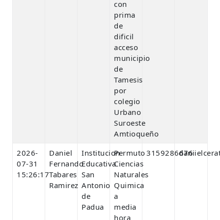
con
prima
de
dificil
acceso
municipio
de
Tamesis
por
colegio
Urbano
Suroeste
Amtioqueño
2026-
Daniel
Institucion
Permuto
3159286676
daniielcer
07-31
Fernando
Educativa
Ciencias
15:26:17
Tabares
San
Naturales
Ramirez
Antonio
Quimica
de
a
Padua
media
hora