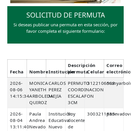
SOLICITUD DE PERMUTA
Si deseas publicar una permuta en esta sección, por
favor completa el siguiente formulario:
Descripción
Correo
Fecha
Nombre
Institución
permuta
Celular
electrónic
2026-
MONICA
CARLOS
PERMUTO
3122106568
monyarbol
08-06
YANETH
PEREZ
COORDINACION
14:15:34
ARBOLEDA
MEJIA
ESCALAFON
QUIROZ
3CM
2026-
Paula
Institución
Soy
3003211883
panevadov
08-04
Andrea
Educativa
docente
13:11:40
Nevado
Nuevo
de