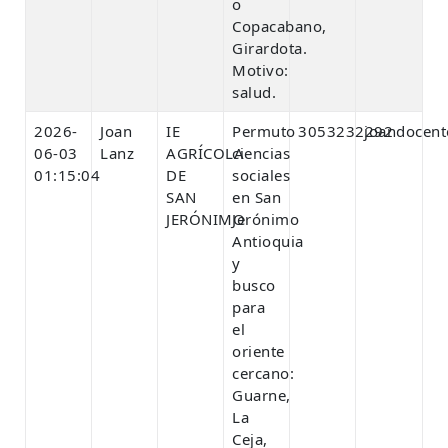
o
Copacabano,
Girardota.
Motivo:
salud.
2026-
Joan
IE
Permuto
3053232292
joandocen
06-03
Lanz
AGRÍCOLA
ciencias
01:15:04
DE
sociales
SAN
en San
JERÓNIMO
Jerónimo
Antioquia
y
busco
para
el
oriente
cercano:
Guarne,
La
Ceja,