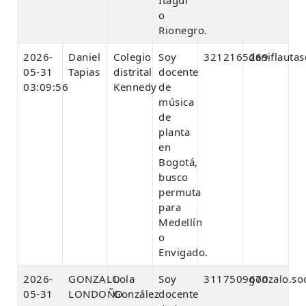
o
Rionegro.
2026-
Daniel
Colegio
Soy
3212165269
daniflauta
05-31
Tapias
distrital
docente
03:09:56
Kennedy
de
música
de
planta
en
Bogotá,
busco
permuta
para
Medellín
o
Envigado.
2026-
GONZALO
Lola
Soy
3117509670
gonzalo.so
05-31
LONDOÑO
González
docente