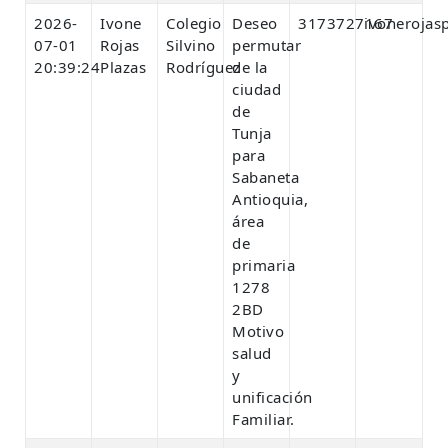
2026-
Ivone
Colegio
Deseo
3173727167
ivonerojas
07-01
Rojas
Silvino
permutar
20:39:24
Plazas
Rodríguez
de la
ciudad
de
Tunja
para
Sabaneta
Antioquia,
área
de
primaria
1278
2BD
Motivo
salud
y
unificación
Familiar.