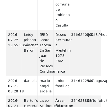
comuna
de
Robledo
o
Castilla
2026-
Leidy
IERD
Deseo
3166210222
ljsb18@hot
07-25
Johana
Sante
permutar
19:55:53
Sánchez
Teresa
a
Barón
En San
Medellín
Juan
1278
de
3AM
Rioseco
Cundinamarca
2026-
daniela
mario
union
3146122707
Santiagoz
07-22
angel
familiar,
03:28:18
argelia
2026-
Bertulfo
Liceo
Área:
3116238531
bertulfoh
07-21
Herrera
Antioqueño
Educación