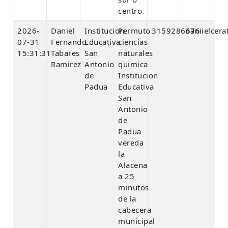
centro.
2026-
Daniel
Institucion
Permuto
3159286676
daniielcer
07-31
Fernando
Educativa
ciencias
15:31:31
Tabares
San
naturales
Ramirez
Antonio
quimica
de
Institucion
Padua
Educativa
San
Antonio
de
Padua
vereda
la
Alacena
a 25
minutos
de la
cabecera
municipal