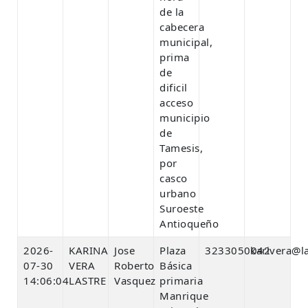
de la
cabecera
municipal,
prima
de
dificil
acceso
municipio
de
Tamesis,
por
casco
urbano
Suroeste
Antioqueño
2026-
KARINA
Jose
Plaza
3233050042
karivera@l
07-30
VERA
Roberto
Básica
14:06:04
LASTRE
Vasquez
primaria
Manrique