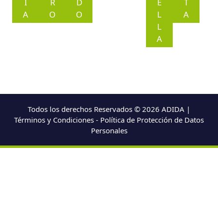
I
R
D
E
T
A
O
O
L
A
L
A
Todos los derechos Reservados © 2026 ADIDA |
Términos y Condiciones - Política de Protección de Datos
Personales