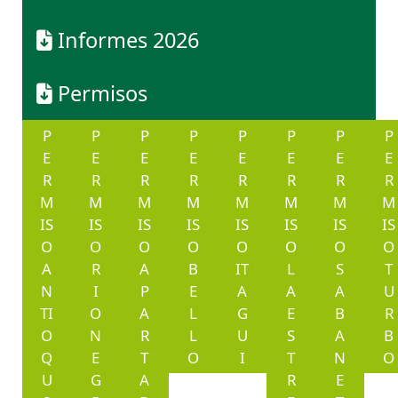
Informes 2026
Permisos
P
P
P
P
P
P
P
P
E
E
E
E
E
E
E
E
R
R
R
R
R
R
R
R
M
M
M
M
M
M
M
M
IS
IS
IS
IS
IS
IS
IS
IS
O
O
O
O
O
O
O
O
A
R
A
B
IT
L
S
T
N
I
P
E
A
A
A
U
TI
O
A
L
G
E
B
R
O
N
R
L
U
S
A
B
Q
E
T
O
I
T
N
O
U
G
A
R
E