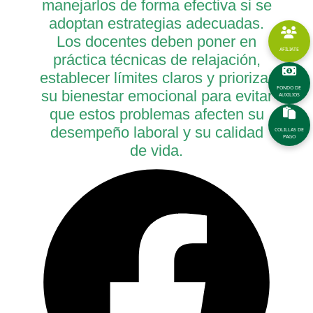
manejarlos de forma efectiva si se
adoptan estrategias adecuadas.
Los docentes deben poner en
AFÍLIATE
práctica técnicas de relajación,
establecer límites claros y priorizar
FONDO DE
su bienestar emocional para evitar
AUXILIOS
que estos problemas afecten su
desempeño laboral y su calidad
COLILLAS DE
PAGO
de vida.