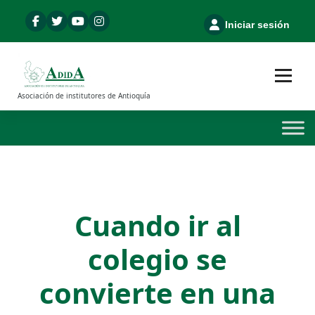
S
a
Iniciar sesión
l
t
a
r
Asociación de institutores de Antioquía
a
l
c
o
n
t
e
n
Cuando ir al
i
d
colegio se
o
convierte en una