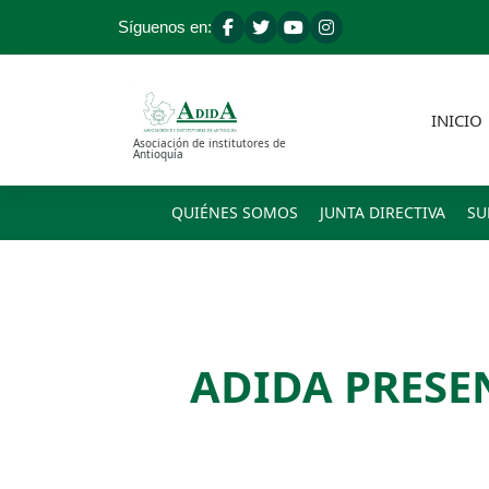
S
Síguenos en:
a
l
t
a
INICIO
r
Asociación de institutores de
a
Antioquía
l
c
QUIÉNES SOMOS
JUNTA DIRECTIVA
SU
o
n
t
e
n
i
ADIDA PRESE
d
o