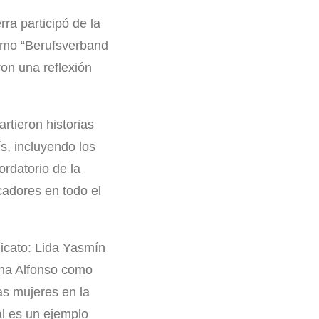
ra participó de la
como “Berufsverband
on una reflexión
rtieron historias
s, incluyendo los
ordatorio de la
cadores en todo el
dicato: Lida Yasmín
tha Alfonso como
las mujeres en la
al es un ejemplo