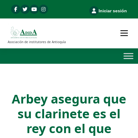
S
a
Iniciar sesión
l
t
a
r
Asociación de institutores de Antioquía
a
l
c
o
n
t
e
n
Arbey asegura que
i
d
su clarinete es el
o
rey con el que