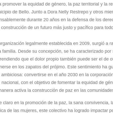
promover la equidad de género, la paz territorial y la re
cipio de Bello. Junto a Dora Nelly Restrepo y otros miem
ansablemente durante 20 años en la defensa de los der
a construcción de un futuro más justo y pacífico para todo
rganización legalmente establecida en 2009, surgió a ra
a familia. Desde su concepción, se ha caracterizado por
endiendo que el dolor propio también puede ser el de o
erse en los zapatos del prójimo. Este sentimiento ha g
 ambiciosa: convertirse en el año 2030 en la corporaci
l nacional, con el objetivo de fomentar la equidad de gé
anera activa la construcción de paz en las comunidade
claro en la promoción de la paz, la sana convivencia, l
ítica de las mujeres, este colectivo ha logrado impactar p