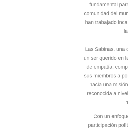
fundamental para 
comunidad del muni
han trabajado inc
l
Las Sabinas, una o
un ser querido en l
de empatía, compr
sus miembros a pon
hacia una misión
reconocida a nive
m
Con un enfoque 
participación pol