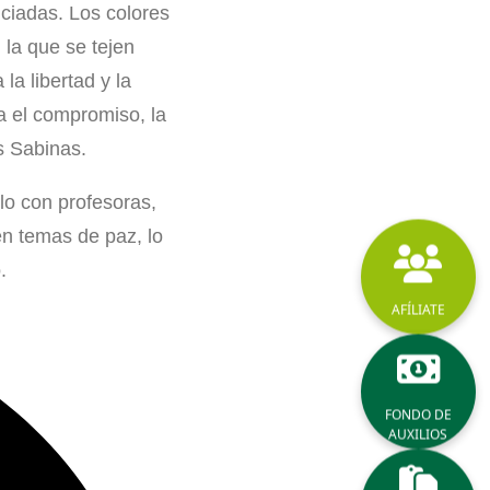
iciadas. Los colores
 la que se tejen
la libertad y la
a el compromiso, la
s Sabinas.
lo con profesoras,
en temas de paz, lo
.
AFÍLIATE
FONDO DE
AUXILIOS