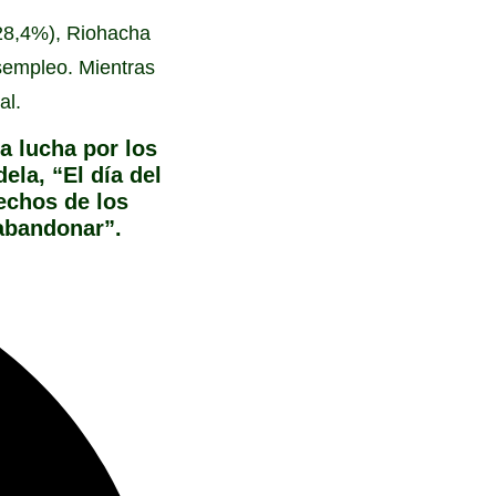
(28,4%), Riohacha
esempleo. Mientras
al.
a lucha por los
ela, “El día del
rechos de los
abandonar”.