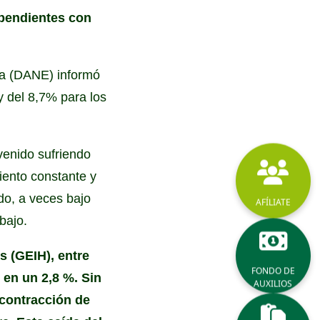
ependientes con
ca (DANE) informó
 del 8,7% para los
venido sufriendo
iento constante y
ado, a veces bajo
AFÍLIATE
bajo.
s (GEIH), entre
FONDO DE
 en un 2,8 %. Sin
AUXILIOS
 contracción de