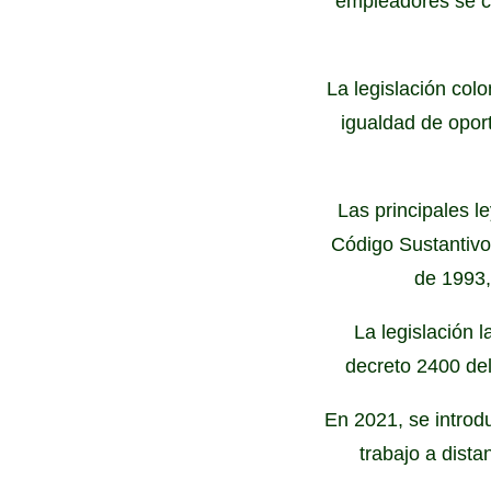
empleadores se co
La legislación col
igualdad de oport
Las principales l
Código Sustantivo 
de 1993,
La legislación l
decreto 2400 del
En 2021, se introd
trabajo a dista