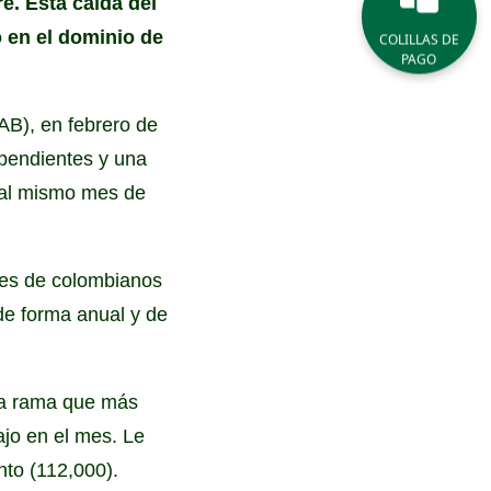
e. Esta caída del
 en el dominio de
COLILLAS DE
PAGO
AB), en febrero de
ependientes y una
 al mismo mes de
ones de colombianos
de forma anual y de
 la rama que más
jo en el mes. Le
nto (112,000).